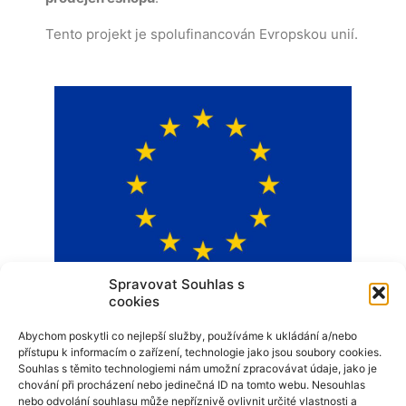
Tento projekt je spolufinancován Evropskou unií.
Spravovat Souhlas s
cookies
EVROPSKÝ FOND PRO
Abychom poskytli co nejlepší služby, používáme k ukládání a/nebo
REGIONÁLNÍ ROZVOJ
přístupu k informacím o zařízení, technologie jako jsou soubory cookies.
Souhlas s těmito technologiemi nám umožní zpracovávat údaje, jako je
chování při procházení nebo jedinečná ID na tomto webu. Nesouhlas
Operační program Podnikání a inovace pro
nebo odvolání souhlasu může nepříznivě ovlivnit určité vlastnosti a