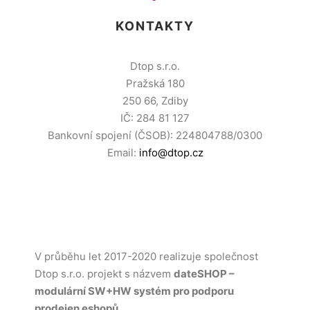
KONTAKTY
Dtop s.r.o.
Pražská 180
250 66, Zdiby
IČ: 284 81 127
Bankovní spojení (ČSOB): 224804788/0300
Email:
info@dtop.cz
V průběhu let 2017-2020 realizuje společnost
Dtop s.r.o. projekt s názvem
dateSHOP –
modulární SW+HW systém pro podporu
prodejen eshopů
.